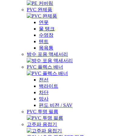
PVC 완제품
연못
물 탱크
수영장
텐트
목욕통
방수 포용 액세서리
PVC 플렉스 배너
전선
백라이트
차단
망사
편도 비전 / SAV
PVC 투명 필름
고주파 용접기